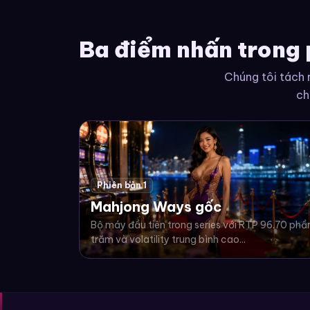
Ba điểm nhấn trong
Chúng tôi tách 
ch
Phiên bản 1
Mahjong Ways gốc
Bộ máy đầu tiên trong series với RTP 96.70 phầ
trăm và volatility trung bình cao...