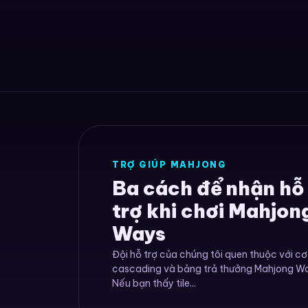
TRỢ GIÚP MAHJONG
Ba cách để nhận hỗ
trợ khi chơi Mahjon
Ways
Đội hỗ trợ của chúng tôi quen thuộc với c
cascading và bảng trả thưởng Mahjong W
Nếu bạn thấy tile...