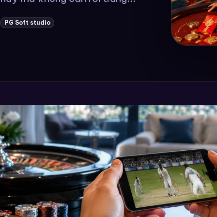
PG Soft studio