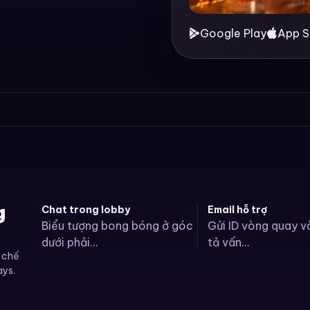
Google Play
App S
g
Chat trong lobby
Email hỗ trợ
Biểu tượng bong bóng ở góc
Gửi ID vòng quay 
dưới phải...
tả vấn...
ơ chế
ays.