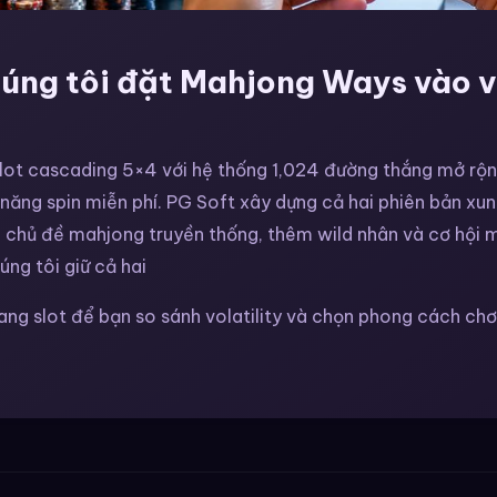
úng tôi đặt Mahjong Ways vào vị 
lot cascading 5×4 với hệ thống 1,024 đường thắng mở rộn
 năng spin miễn phí. PG Soft xây dựng cả hai phiên bản xu
o chủ đề mahjong truyền thống, thêm wild nhân và cơ hội
úng tôi giữ cả hai
ng slot để bạn so sánh volatility và chọn phong cách chơ