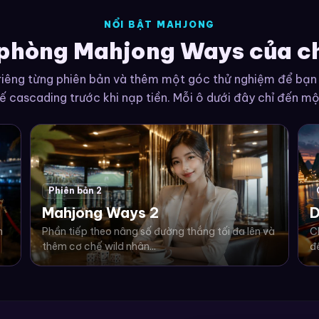
NỔI BẬT MAHJONG
 phòng Mahjong Ways của ch
riêng từng phiên bản và thêm một góc thử nghiệm để bạn
ế cascading trước khi nạp tiền. Mỗi ô dưới đây chỉ đến một
Phiên bản 2
Mahjong Ways 2
D
n
Phần tiếp theo nâng số đường thắng tối đa lên và
C
thêm cơ chế wild nhân...
để