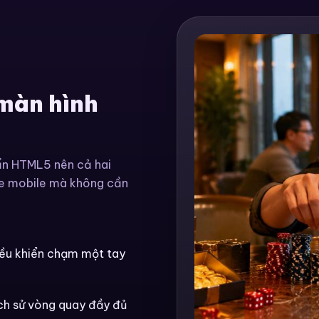
 màn hình
ẩn HTML5 nên cả hai
me mobile mà không cần
ều khiển chạm một tay
ch sử vòng quay đầy đủ